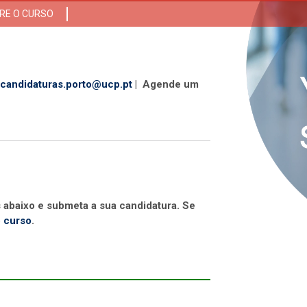
RE O CURSO
candidaturas.porto@ucp.pt
| Agende um
s abaixo e submeta a sua candidatura. Se
o
curso
.