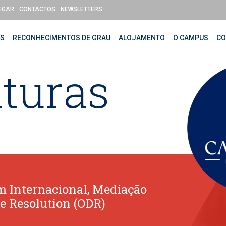
EGAR
CONTACTOS
NEWSLETTERS
OS
RECONHECIMENTOS DE GRAU
ALOJAMENTO
O CAMPUS
CO
turas
 Internacional, Mediação
te Resolution (ODR)