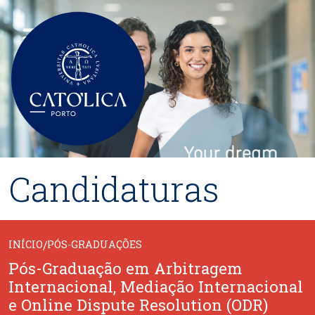
Passar para o conteúdo principal
Candidaturas
INÍCIO
/
PÓS-GRADUAÇÕES
Pós-Graduação em Arbitragem
Internacional, Mediação Internacional
e Online Dispute Resolution (ODR)