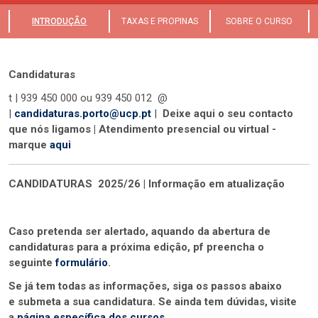
INTRODUÇÃO
TAXAS E PROPINAS
SOBRE O CURSO
Candidaturas
t | 939 450 000 ou 939 450 012 @
|
candidaturas.porto@ucp.pt
|
Deixe aqui o seu contacto
que nós ligamos | Atendimento presencial ou virtual -
marque
aqui
CANDIDATURAS 2025/26 | Informação em atualização
Caso pretenda ser alertado, aquando da abertura de
candidaturas para a próxima edição, pf preencha o
seguinte
formulário
.
Se já tem todas as informações, siga os passos abaixo
e submeta a sua candidatura. Se ainda tem dúvidas, visite
a
página específica dos cursos
.