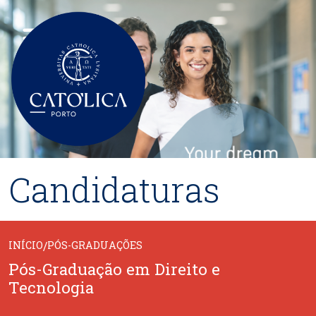
Passar para o conteúdo principal
Candidaturas
INÍCIO
/
PÓS-GRADUAÇÕES
Pós-Graduação em Direito e
Tecnologia