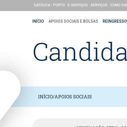
Passar para o conteúdo principal
CATÓLICA - PORTO
E-SERVIÇOS
SERVIÇOS
COMO CH
INÍCIO
APOIOS SOCIAIS E BOLSAS
REINGRESS
Candida
INÍCIO
/
APOIOS SOCIAIS