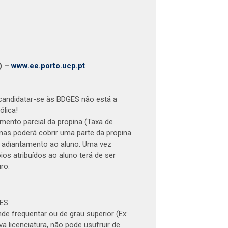
P) –
www.ee.porto.ucp.pt
 candidatar-se às BDGES não está a
ólica!
ento parcial da propina (Taxa de
enas poderá cobrir uma parte da propina
m adiantamento ao aluno. Uma vez
ios atribuídos ao aluno terá de ser
ro.
GES
nde frequentar ou de grau superior (Ex:
a licenciatura, não pode usufruir de