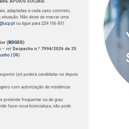
BRE APOIOS SOCIAIS
ais, adaptadas a cada caso concreto,
a situação. Não deixe de marcar uma
s@ucp.pt
ou ligue para 224 106 831.
ior (
BDGES
)
6
– ver
Despacho n.º 7994/2026 de 25
junho | DR
)
superior (só poderá candidatar-se depois
ngeiro com autorização de residência
que pretende frequentar ou de grau
ende fazer nova licenciatura, não pode