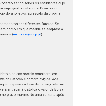
 Poderão ser bolseiros os estudantes cujo
r seja igual ou inferior a 18 vezes o
cio do ano letivo, acrescido da propina
 compostos por diferentes fatores. Se
 bem como em que medida se adaptam à
onnosco (
ee.bolsas@ucp.pt
).
dato a bolsas sociais considere, em
Taxa de Esforço é sempre exigida. Aos
paguem apenas a Taxa de Esforço até sair
verá entregar à Católica o valor da Bolsa
a) no prazo máximo de uma semana após