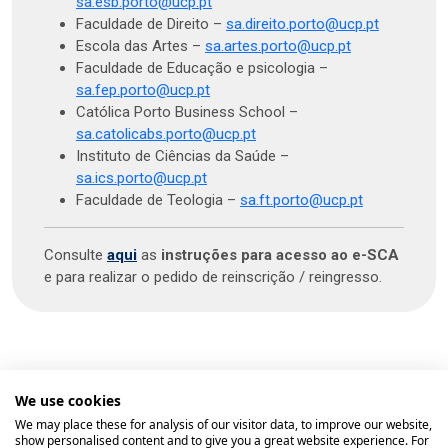
sa.esb.porto@ucp.pt
Faculdade de Direito –
sa.direito.porto@ucp.pt
Escola das Artes –
sa.artes.porto@ucp.pt
Faculdade de Educação e psicologia –
sa.fep.porto@ucp.pt
Católica Porto Business School –
sa.catolicabs.porto@ucp.pt
Instituto de Ciências da Saúde –
sa.ics.porto@ucp.pt
Faculdade de Teologia –
sa.ft.porto@ucp.pt
Consulte
aqui
as
instruções para acesso ao e-SCA
e para realizar o pedido de reinscrição / reingresso.
We use cookies
We may place these for analysis of our visitor data, to improve our website,
show personalised content and to give you a great website experience. For