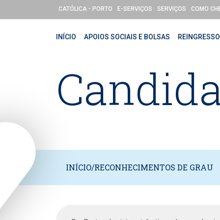
Passar para o conteúdo principal
CATÓLICA - PORTO
E-SERVIÇOS
SERVIÇOS
COMO CH
INÍCIO
APOIOS SOCIAIS E BOLSAS
REINGRESS
Candida
INÍCIO
/
RECONHECIMENTOS DE GRAU