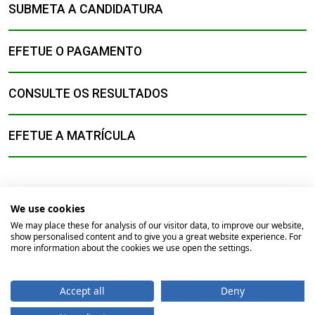
SUBMETA A CANDIDATURA
EFETUE O PAGAMENTO
CONSULTE OS RESULTADOS
EFETUE A MATRÍCULA
We use cookies
We may place these for analysis of our visitor data, to improve our website,
show personalised content and to give you a great website experience. For
© 2026
Universidade Católica Portuguesa
more information about the cookies we use open the settings.
Braga
Lisboa
Porto
Viseu
Accept all
Deny
Início
Contactos
Comunicação
Direitos do Titular