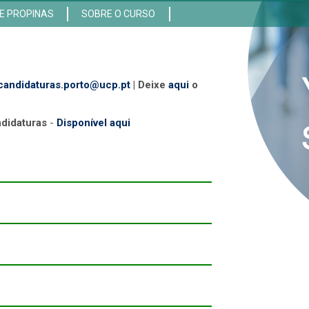
E PROPINAS
SOBRE O CURSO
candidaturas.porto@ucp.pt
| Deixe
aqui
o
ndidaturas
-
Disponível aqui