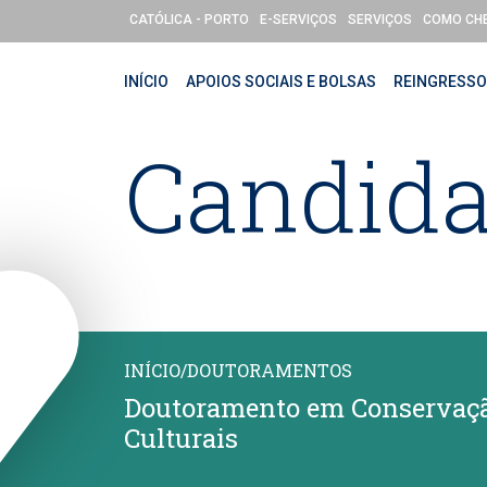
Passar para o conteúdo principal
CATÓLICA - PORTO
E-SERVIÇOS
SERVIÇOS
COMO CH
INÍCIO
APOIOS SOCIAIS E BOLSAS
REINGRESS
Candida
INÍCIO
/
DOUTORAMENTOS
Doutoramento em Conservaçã
Culturais