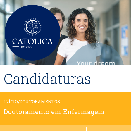
Passar para o conteúdo principal
Candidaturas
INÍCIO
/
DOUTORAMENTOS
Doutoramento em Enfermagem