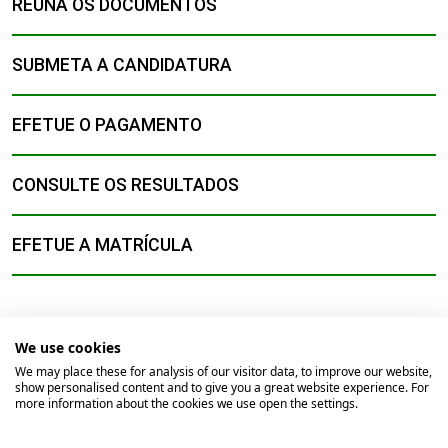
REÚNA OS DOCUMENTOS
SUBMETA A CANDIDATURA
EFETUE O PAGAMENTO
CONSULTE OS RESULTADOS
EFETUE A MATRÍCULA
We use cookies
We may place these for analysis of our visitor data, to improve our website,
show personalised content and to give you a great website experience. For
© 2026
Universidade Católica Portuguesa
more information about the cookies we use open the settings.
Braga
Lisboa
Porto
Viseu