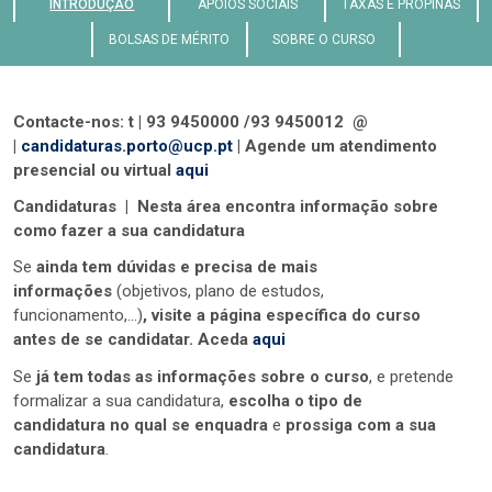
INTRODUÇÃO
APOIOS SOCIAIS
TAXAS E PROPINAS
BOLSAS DE MÉRITO
SOBRE O CURSO
Contacte-nos: t | 93 9450000 /93 9450012 @
|
candidaturas.porto@ucp.pt
| Agende um atendimento
presencial ou virtual
aqui
Candidaturas | Nesta área encontra informação sobre
como fazer a sua candidatura
Se
ainda tem dúvidas e precisa de mais
informações
(objetivos, plano de estudos,
funcionamento,...)
, visite a página específica do curso
antes de se candidatar. Aceda
aqui
Se
já tem todas as informações sobre o curso
, e pretende
formalizar a sua candidatura,
escolha o tipo de
candidatura no qual se enquadra
e
prossiga com a sua
candidatura
.