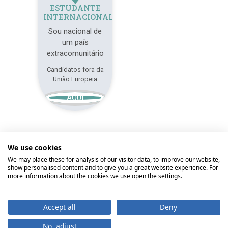
ESTUDANTE
INTERNACIONAL
Sou nacional de
um país
extracomunitário
Candidatos fora da
União Europeia
AQUI
We use cookies
We may place these for analysis of our visitor data, to improve our website,
show personalised content and to give you a great website experience. For
© 2026
Universidade Católica Portuguesa
more information about the cookies we use open the settings.
Braga
Lisboa
Porto
Viseu
Accept all
Deny
Início
Contactos
Comunicação
Direitos do Titular
No, adjust
Imagem