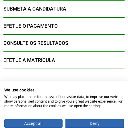
SUBMETA A CANDIDATURA
EFETUE O PAGAMENTO
CONSULTE OS RESULTADOS
EFETUE A MATRÍCULA
We use cookies
We may place these for analysis of our visitor data, to improve our website,
show personalised content and to give you a great website experience. For
© 2026
Universidade Católica Portuguesa
more information about the cookies we use open the settings.
Braga
Lisboa
Porto
Viseu
Accept all
Deny
Início
Contactos
Comunicação
Direitos do Titular