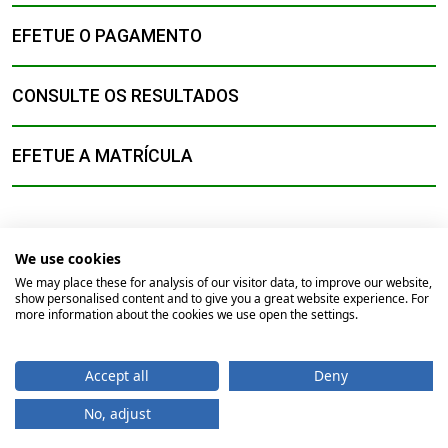
EFETUE O PAGAMENTO
CONSULTE OS RESULTADOS
EFETUE A MATRÍCULA
We use cookies
We may place these for analysis of our visitor data, to improve our website,
show personalised content and to give you a great website experience. For
© 2026
Universidade Católica Portuguesa
more information about the cookies we use open the settings.
Braga
Lisboa
Porto
Viseu
Accept all
Deny
Início
Contactos
Comunicação
Direitos do Titular
No, adjust
Imagem
Proteção de Dados Pessoais
Termos e Condições