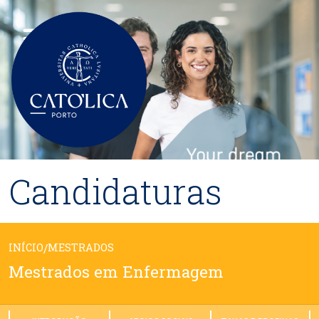
Passar para o conteúdo principal
Candidaturas
INÍCIO
/
MESTRADOS
Mestrados em Enfermagem