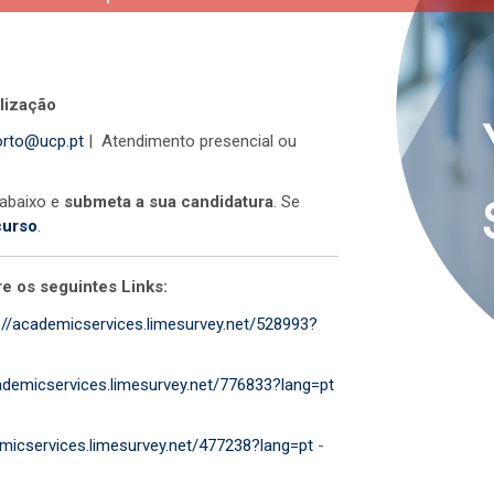
lização
orto@ucp.pt
| Atendimento presencial ou
 abaixo e
submeta a sua candidatura
. Se
curso
.
e os seguintes Links:
://academicservices.limesurvey.net/528993?
ademicservices.limesurvey.net/776833?lang=pt
emicservices.limesurvey.net/477238?lang=pt
-