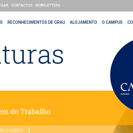
EGAR
CONTACTOS
NEWSLETTERS
OS
RECONHECIMENTOS DE GRAU
ALOJAMENTO
O CAMPUS
CO
turas
em do Trabalho
RE O CURSO