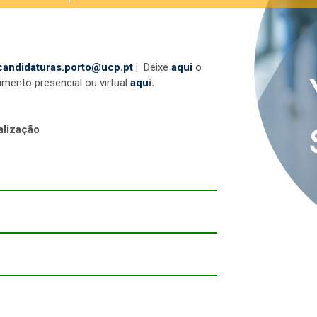
candidaturas.porto@ucp.pt
|
Deixe
aqui
o
mento presencial ou virtual
aqu
i.
alização