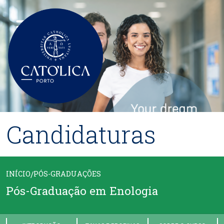
Passar para o conteúdo principal
Candidaturas
INÍCIO
/
PÓS-GRADUAÇÕES
Pós-Graduação em Enologia