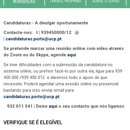
INTRODUÇÃO
TAXAS E PROPINAS
SOBRE O CURSO
Candidaturas - A divulgar oportunamente
Contacte-nos:
t | 939450000/12 @
|
candidaturas.porto@ucp.pt
Se pretende marcar uma reunião online com vídeo através
do Zoom ou do Skype,
agende
aqui
Se tiver dificuldades com a submissão da candidatura no
sistema online, ou preferir fazê-lo por outra via, ligue para 939
450 000 /939 450 012 e daremos todo o apoio de que
necessite. Poderá agendar uma sessão online ou presencial
bastando para isso enviar email para
candidaturas.porto@ucp.pt
932 011 541 | Deixe
aqui
o seu contacto que nós ligamos
VERIFIQUE SE É ELEGÍVEL