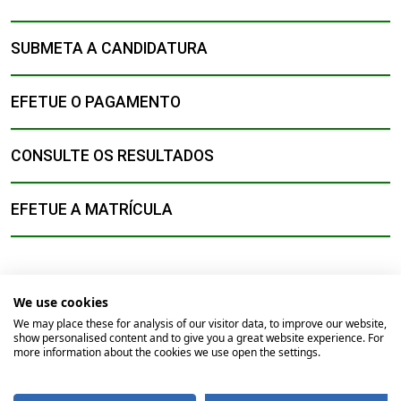
SUBMETA A CANDIDATURA
EFETUE O PAGAMENTO
CONSULTE OS RESULTADOS
EFETUE A MATRÍCULA
We use cookies
We may place these for analysis of our visitor data, to improve our website,
show personalised content and to give you a great website experience. For
© 2026
Universidade Católica Portuguesa
more information about the cookies we use open the settings.
Braga
Lisboa
Porto
Viseu