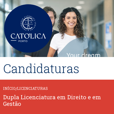
Passar para o conteúdo principal
Candidaturas
INÍCIO
/
LICENCIATURAS
Dupla Licenciatura em Direito e em
Gestão