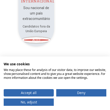
INTERNACIONAL
Sou nacional de
um país
extracomunitário
Candidatos fora da
União Europeia
AQUI
We use cookies
We may place these for analysis of our visitor data, to improve our website,
show personalised content and to give you a great website experience. For
© 2026
Universidade Católica Portuguesa
more information about the cookies we use open the settings.
Braga
Lisboa
Porto
Viseu
Accept all
Deny
Início
Contactos
Comunicação
Direitos do Titular
No, adjust
Imagem
Proteção de Dados Pessoais
Termos e Condições