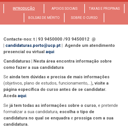
INTRODUÇÃO
APOIOS SOCIAIS
TAXAS E PROPINAS
BOLSAS DE MÉRITO
SOBRE O CURSO
Contacte-nos: t | 93 9450000 /93 9450012 @
|
candidaturas.porto@ucp.pt
| Agende um atendimento
presencial ou virtual
aqui
Candidaturas | Nesta área encontra informação sobre
como fazer a sua candidatura
Se
ainda tem dúvidas e precisa de mais informações
(objetivos, plano de estudos, funcionamento,...)
, visite a
página específica do curso antes de se candidatar.
Aceda
aqui
.
Se
já tem todas as informações sobre o curso
, e pretende
formalizar a sua candidatura,
escolha o tipo de
candidatura no qual se enquadra
e
prossiga com a sua
candidatura.