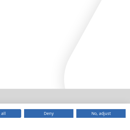
 all
Deny
No, adjust
Imagem
Termos e Condições