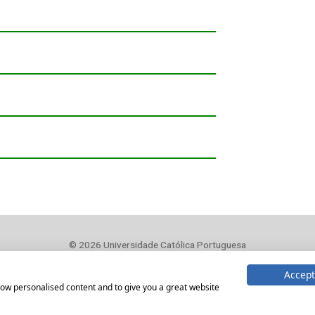
© 2026
Universidade Católica Portuguesa
Braga
Lisboa
Porto
Viseu
Accept
show personalised content and to give you a great website
Comunicação
Direitos do Titular
Proteção de Dados Pessoais