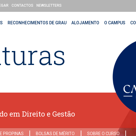
EGAR
CONTACTOS
NEWSLETTERS
OS
RECONHECIMENTOS DE GRAU
ALOJAMENTO
O CAMPUS
CO
turas
do em Direito e Gestão
E PROPINAS
BOLSAS DE MÉRITO
SOBRE O CURSO